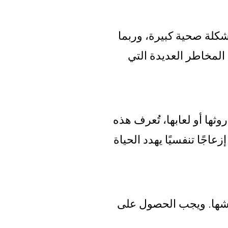
مشكلة صحية كبيرة، وربما
 المخاطر العديدة التي
ها أو لعابها، تُعرف هذه
ة باسم متلازمة فيروس هانتا الرئوية (HPS). يمكن أن تسبب متلازمة فيروس هانتا الرئوية (HPS) إزعاجًا تنفسيًا يهدد الحياة
وشها. ويجب الحصول على